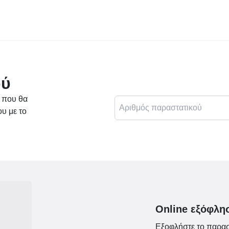
ού
ό που θα
ου με το
Online εξόφλη
Εξοφλήστε το παραστ